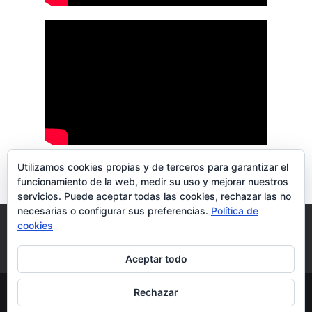
Utilizamos cookies propias y de terceros para garantizar el
funcionamiento de la web, medir su uso y mejorar nuestros
servicios. Puede aceptar todas las cookies, rechazar las no
necesarias o configurar sus preferencias.
Política de
Blog
Aviso Legal
Política de privacidad
cookies
Política de cookies
Más información sobre las cookies
Aceptar todo
Rechazar