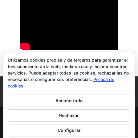
Utilizamos cookies propias y de terceros para garantizar el
funcionamiento de la web, medir su uso y mejorar nuestros
servicios. Puede aceptar todas las cookies, rechazar las no
necesarias o configurar sus preferencias.
Política de
Blog
Aviso Legal
Política de privacidad
cookies
Política de cookies
Más información sobre las cookies
Aceptar todo
Rechazar
Configurar
Diseño y desarrollo
por Pablo F. Iglesias