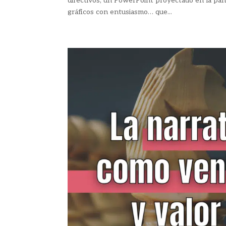
directivos, un PowerPoint proyectado en la pant
gráficos con entusiasmo… que...