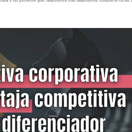
alla y un ponente que, diapositiva tras diapositiva, comparte cifras 