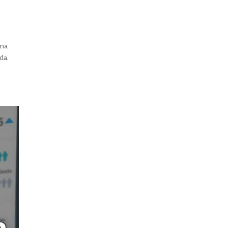
Una
da.