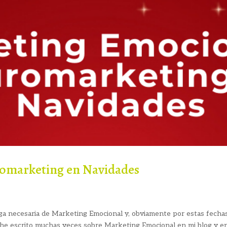
omarketing en Navidades
arga necesaria de Marketing Emocional y, obviamente por estas fecha
 escrito muchas veces sobre Marketing Emocional en mi blog y en 