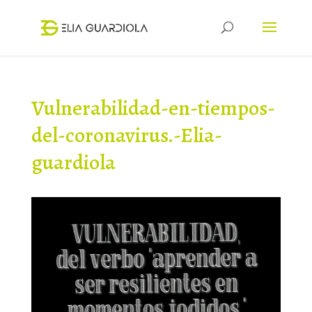
Vulnerabilidad-en-tiempos-
del-coronavirus.-Elia-
guardiola